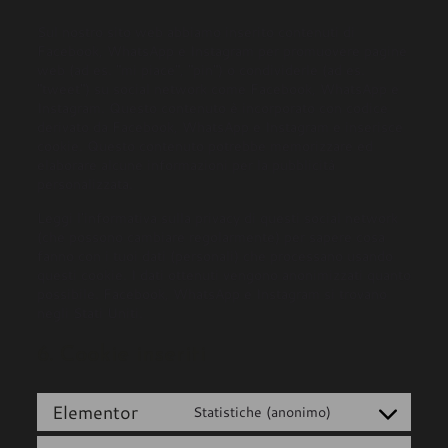
Sul nostro sito web abbiamo inserito contenuti di
Facebook, WhatsApp e Instagram per promuovere pagine
web (ad es. "mi piace", "pin") o condividerle (ad es.
"tweet") su social network come Facebook, WhatsApp e
Instagram. Questo contenuto è incorporato con codice
derivato da Facebook, WhatsApp e Instagram e inserisce
cookie. Questo contenuto potrebbe memorizzare ed
elaborare alcune informazioni per la pubblicità
personalizzata.
Leggi l'informativa sulla privacy di questi social network
(che possono cambiare regolarmente) per sapere cosa
fanno con i tuoi dati (personali) che processano usando
questi cookie. I dati ottenuti vengono anonimizzati quanto
possibile. Facebook, WhatsApp e Instagram si trovano
negli Stati Uniti.
6. Cookie inseriti
Elementor
Statistiche (anonimo)