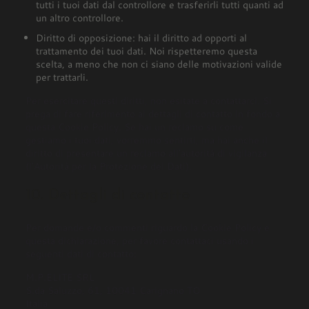
tutti i tuoi dati dal controllore e trasferirli tutti quanti ad
un altro controllore.
Diritto di opposizione: hai il diritto ad opporti al
trattamento dei tuoi dati. Noi rispetteremo questa
scelta, a meno che non ci siano delle motivazioni valide
per trattarli.
Per esercitare questi diritti, non esitate a contattarci. Si
prega di fare riferimento ai dettagli di contatto in fondo a
questa Cookie Policy. Se hai un reclamo su come
gestiamo i tuoi dati, vorremmo sentirti, ma hai anche il
diritto di presentare un reclamo all'autorità di vigilanza
(l'Autorità per la Protezione dei Dati).
10. Dettagli di contatto
Per domande e/o commenti riguardo la Cookie Policy e
questa dichiarazione, per favore contattaci usando i
seguenti dati di contatto:
M.P.ELITE SRL
S.da Saluzzo, 61, 10041 Carignano TO
Italia