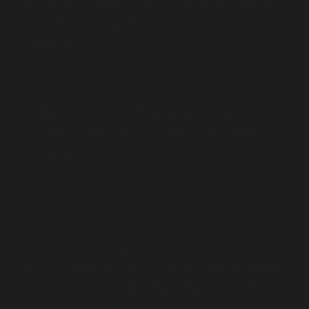
Uno script è un pezzo di codice usato per far funzionare
correttamente ed interattivamente il nostro sito. Questo
codice viene eseguito sui nostri server o sul tuo
dispositivo.
4. Cos'è un web beacon?
Un web beacon (o pixel tag) è un piccolo, invisibile pezzo
di testo o immagine su un sito che viene usato per
monitorare il traffico di un sito web. Per fare questo,
diversi dati su di te vengono conservati utilizzando dei
web beacon.
5. Cookie
5.1 Cookie tecnici o funzionali
Alcuni cookie assicurano il corretto funzionamento del
sito e che le tue preferenze rimangano valide. Piazzando
cookie funzionali, rendiamo più facile per te visitare il
nostro sito web. In questo modo non devi inserire
ripetutamente le stesse informazioni quando visiti il