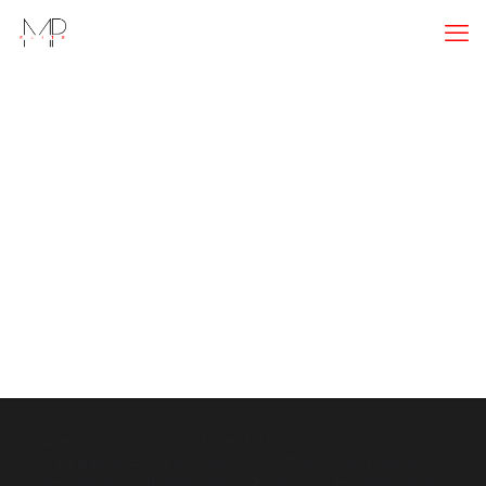
COOKIE
POLICY
(UE)
Questa politica sui cookie è stata aggiornata l'ultima volta
il 28 Agosto 2024 e si applica ai cittadini e ai residenti
permanenti legali dello Spazio Economico Europeo e della