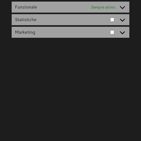
Funzionale
Sempre attivo
Statistiche
Marketing
8. Abilitare/disabilitare e
cancellazione dei cookie
Puoi usare il tuo browser per cancellare automaticamente
o manualmente i cookie. È anche possibile specificare
che determinati cookie non possono essere piazzati.
Un'altra opzione è quella di modificare le impostazioni
del tuo browser internet in modo da ricevere un
messaggio ogni volta che viene inserito un cookie. Per
ulteriori informazioni su queste opzioni, consultare le
istruzioni nella sezione Guida del tuo browser.
Tieni presente che il nostro sito web potrebbe non
funzionare correttamente se tutti i cookie sono
disabilitati. Se cancelli i cookie nel vostro browser, essi