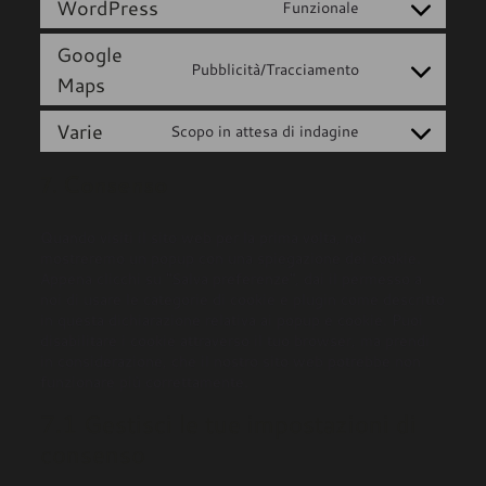
WordPress
Funzionale
Google
Pubblicità/Tracciamento
Maps
Varie
Scopo in attesa di indagine
7. Consenso
Quando visiti il sito web per la prima volta, noi
mostreremo un popup con una spiegazione dei cookie.
Appena clicchi su "Salva preferenze", dai il permesso a
noi di usare le categorie di cookie e plugin come descritto
in questa dichiarazione relativa ai popup e cookie. Puoi
disabilitare i cookie attraverso il tuo browser, ma prendi
in considerazione, che il nostro sito web potrebbe non
funzionare più correttamente.
7.1 Gestisci le tue impostazioni di
consenso