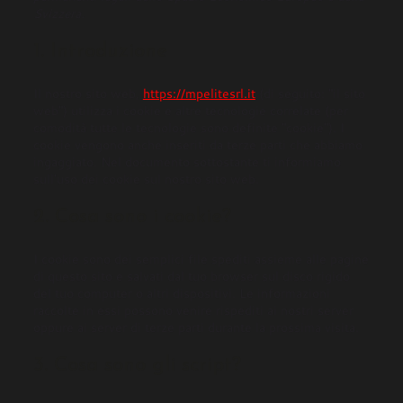
Svizzera.
1. Introduzione
Il nostro sito web,
https://mpelitesrl.it
(di seguito: "il sito
web") utilizza i cookie e altre tecnologie correlate (per
comodità tutte le tecnologie sono definite "cookie"). I
cookie vengono anche inseriti da terze parti che abbiamo
ingaggiato. Nel documento sottostante ti informiamo
sull'uso dei cookie sul nostro sito web.
2. Cosa sono i cookie?
I cookie sono dei semplici file spediti assieme alle pagine
di questo sito e salvati dal tuo browser sul disco rigido
del tuo computer o altri dispositivi. Le informazioni
raccolte in essi possono venire rispediti ai nostri server
oppure ai server di terze parti durante la prossima visita.
3. Cosa sono gli script?